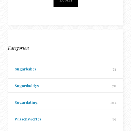
Kategorien
Sugarbabes
74
Sugardaddys
70
Sugardating
102
Wissenswertes
39