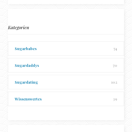
Kategorien
Sugarbabes
74
Sugardaddys
70
Sugardating
102
Wissenswertes
39