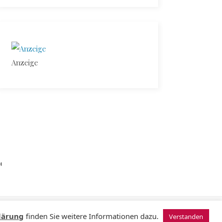
Anzeige
N
© 2024 Sugardating.de
lärung
finden Sie weitere Informationen dazu.
Verstanden