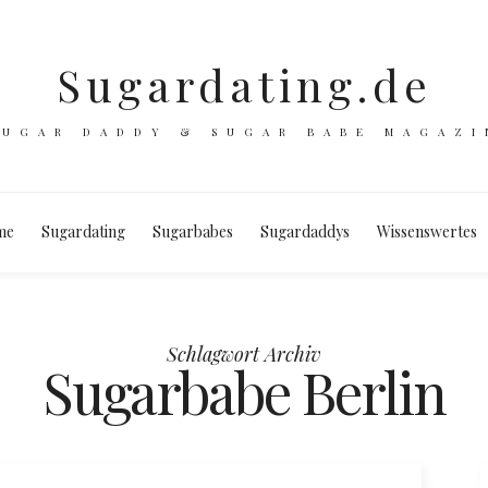
Sugardating.de
SUGAR DADDY & SUGAR BABE MAGAZI
me
Sugardating
Sugarbabes
Sugardaddys
Wissenswertes
Schlagwort Archiv
Sugarbabe Berlin