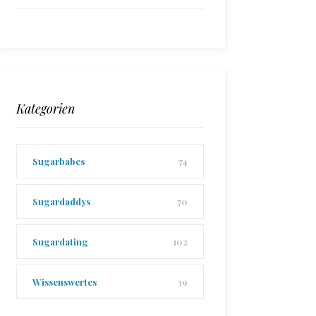
Kategorien
Sugarbabes
74
Sugardaddys
70
Sugardating
102
Wissenswertes
39