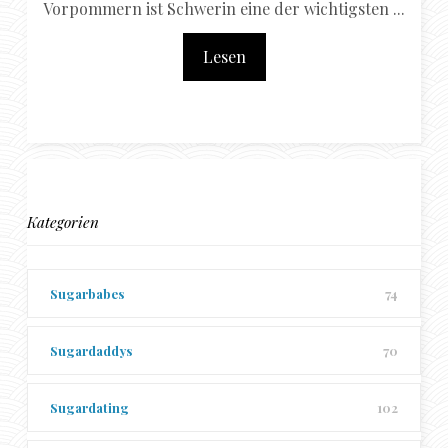
Vorpommern ist Schwerin eine der wichtigsten ...
Lesen
Kategorien
Sugarbabes
74
Sugardaddys
70
Sugardating
102