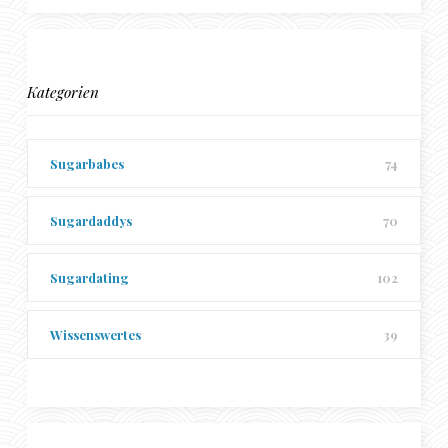
Kategorien
Sugarbabes
74
Sugardaddys
70
Sugardating
102
Wissenswertes
39