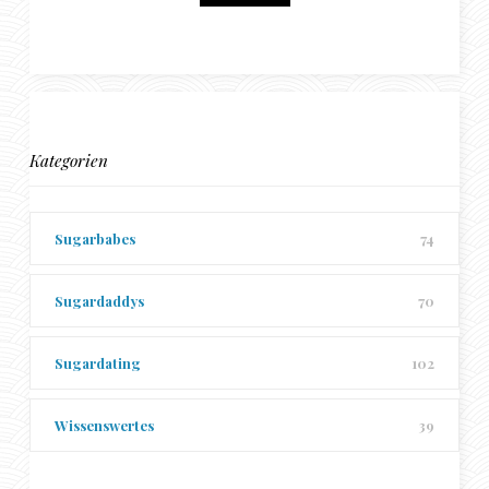
Kategorien
Sugarbabes
74
Sugardaddys
70
Sugardating
102
Wissenswertes
39