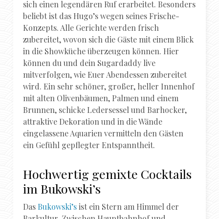
sich einen legendären Ruf erarbeitet. Besonders
beliebt ist das Hugo’s wegen seines Frische-
Konzepts. Alle Gerichte werden frisch
zubereitet, wovon sich die Gäste mit einem Blick
in die Showküche überzeugen können. Hier
können du und dein Sugardaddy live
mitverfolgen, wie Euer Abendessen zubereitet
wird. Ein sehr schöner, großer, heller Innenhof
mit alten Olivenbäumen, Palmen und einem
Brunnen, schicke Ledersessel und Barhocker,
attraktive Dekoration und in die Wände
eingelassene Aquarien vermitteln den Gästen
ein Gefühl gepflegter Entspanntheit.
Hochwertig gemixte Cocktails
im Bukowski’s
Das
Bukowski’s
ist ein Stern am Himmel der
Barkultur. Zwischen Hauptbahnhof und