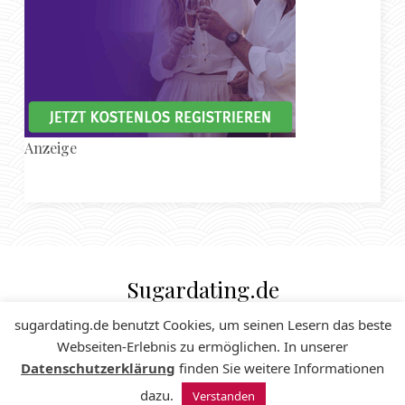
Anzeige
Sugardating.de
SUGAR DADDY & SUGAR BABE MAGAZIN
sugardating.de benutzt Cookies, um seinen Lesern das beste
Webseiten-Erlebnis zu ermöglichen. In unserer
Datenschutzerklärung
finden Sie weitere Informationen
Impressum
© 2024 Sugardating.de
dazu.
Verstanden
Datenschutzerklärung