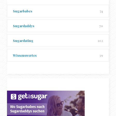
Sugarbabes
74
Sugardaddys
70
Sugardating
102
Wissenswertes
39