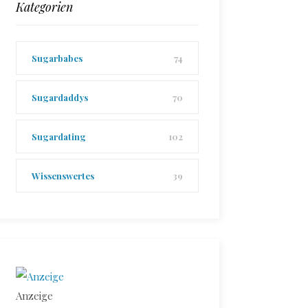
Kategorien
Sugarbabes
74
Sugardaddys
70
Sugardating
102
Wissenswertes
39
Anzeige