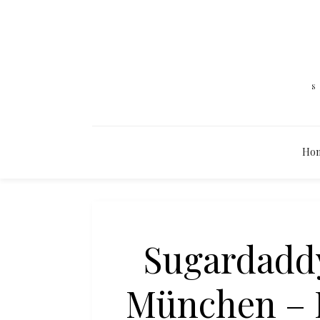
Ho
Sugardaddy
München – D