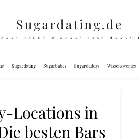
Sugardating.de
SUGAR DADDY & SUGAR BABE MAGAZI
me
Sugardating
Sugarbabes
Sugardaddys
Wissenswertes
-Locations in
ie besten Bars