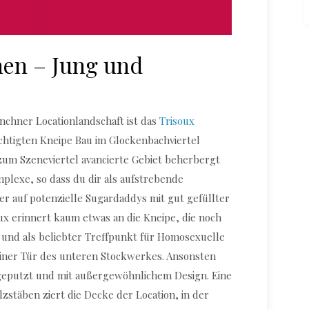
en – Jung und
ünchner Locationlandschaft ist das
Trisoux
chtigten Kneipe Bau im Glockenbachviertel
le zum Szeneviertel avancierte Gebiet beherbergt
plexe, so dass du dir als aufstrebende
ier auf potenzielle Sugardaddys mit gut gefüllter
oux erinnert kaum etwas an die Kneipe, die noch
d und als beliebter Treffpunkt für Homosexuelle
 einer Tür des unteren Stockwerkes. Ansonsten
sgeputzt und mit außergewöhnlichem Design. Eine
zstäben ziert die Decke der Location, in der