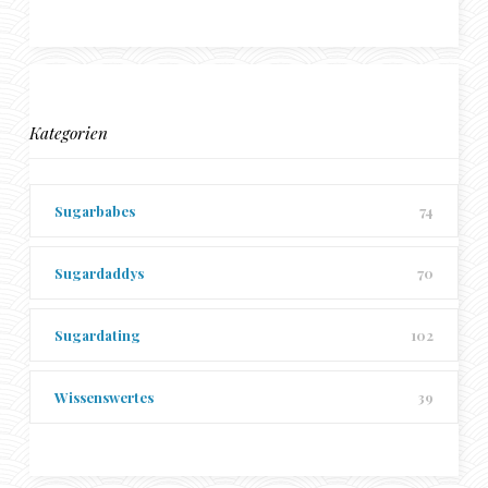
Kategorien
Sugarbabes
74
Sugardaddys
70
Sugardating
102
Wissenswertes
39