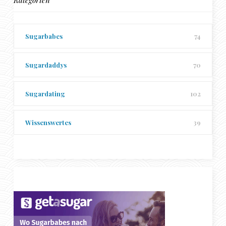
Sugarbabes
74
Sugardaddys
70
Sugardating
102
Wissenswertes
39