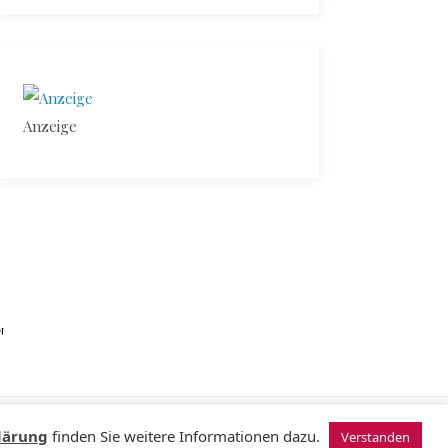
Anzeige
N
© 2024 Sugardating.de
lärung
finden Sie weitere Informationen dazu.
Verstanden