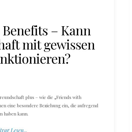
 Benefits – Kann
haft mit gewissen
unktionieren?
eundschaft plus – wie die „Friends with
hen eine besondere Beziehung ein, die aufregend
en haben kann.
trag Lesen...