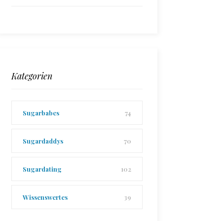
Kategorien
Sugarbabes
74
Sugardaddys
70
Sugardating
102
Wissenswertes
39