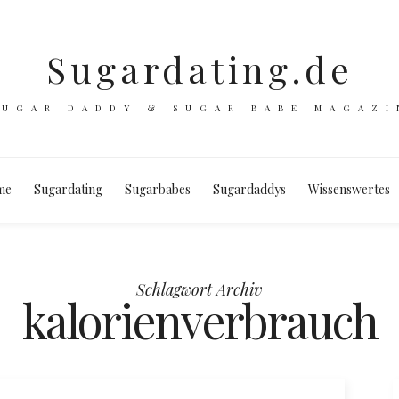
Sugardating.de
SUGAR DADDY & SUGAR BABE MAGAZI
me
Sugardating
Sugarbabes
Sugardaddys
Wissenswertes
Schlagwort Archiv
kalorienverbrauch