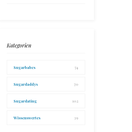
Kategorien
Sugarbabes
74
Sugardaddys
70
Sugardating
102
Wissenswertes
39