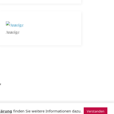
Anzeige
N
© 2024 Sugardating.de
lärung
finden Sie weitere Informationen dazu.
Verstanden