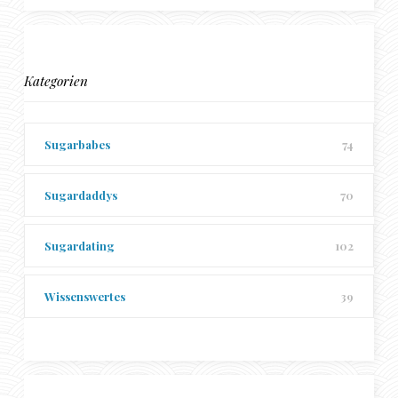
Kategorien
Sugarbabes
74
Sugardaddys
70
Sugardating
102
Wissenswertes
39