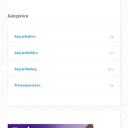
Kategorien
Sugarbabes
74
Sugardaddys
70
Sugardating
102
Wissenswertes
39