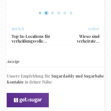
zurück
weiter
Top In-Locations für
Wieso sind
verheißungsvolle
verheiratete
Dates in Hamburg
Sugardaddys
besonders
interessant?
Anzeige
Unsere Empfehlung für
Sugardaddy und Sugarbabe
Kontakte
in deiner Nähe: