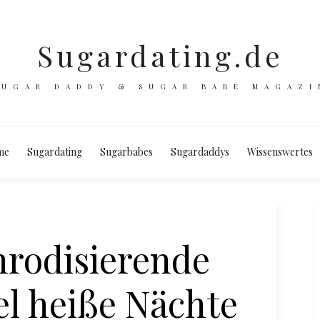
Sugardating.de
SUGAR DADDY & SUGAR BABE MAGAZI
me
Sugardating
Sugarbabes
Sugardaddys
Wissenswertes
rodisierende
l heiße Nächte