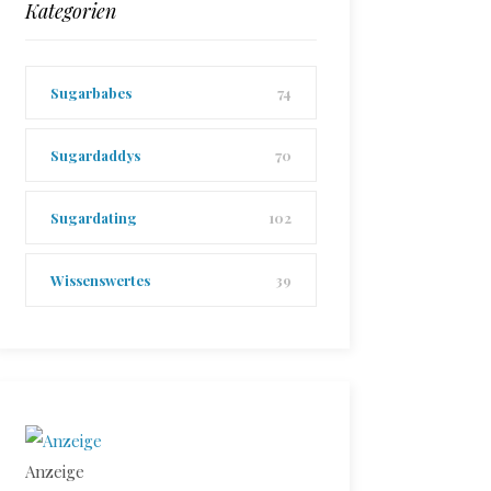
Kategorien
Sugarbabes
74
Sugardaddys
70
Sugardating
102
Wissenswertes
39
Anzeige