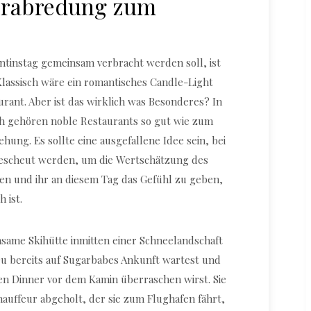
Verabredung zum
ntinstag gemeinsam verbracht werden soll, ist
 Klassisch wäre ein romantisches Candle-Light
rant. Aber ist das wirklich was Besonderes? In
ch gehören noble Restaurants so gut wie zum
ehung. Es sollte eine ausgefallene Idee sein, bei
escheut werden, um die Wertschätzung des
en und ihr an diesem Tag das Gefühl zu geben,
 ist.
nsame Skihütte inmitten einer Schneelandschaft
Du bereits auf Sugarbabes Ankunft wartest und
en Dinner vor dem Kamin überraschen wirst. Sie
hauffeur abgeholt, der sie zum Flughafen fährt,