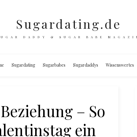
Sugardating.de
SUGAR DADDY & SUGAR BABE MAGAZI
me
Sugardating
Sugarbabes
Sugardaddys
Wissenswertes
Beziehung – So
alentinstag ein