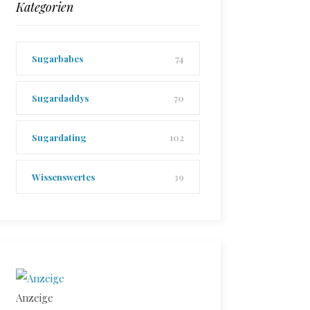
Kategorien
Sugarbabes
74
Sugardaddys
70
Sugardating
102
Wissenswertes
39
Anzeige