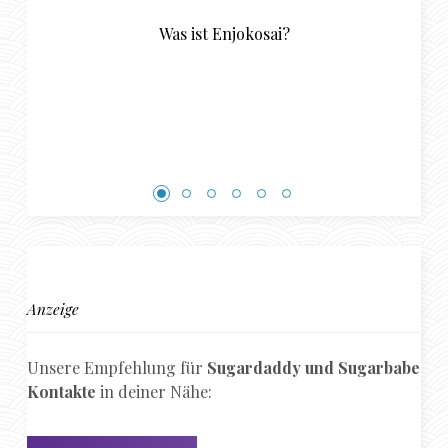
i?
Wie finde ich einen Sugar Daddy in 
Anzeige
Unsere Empfehlung für
Sugardaddy und Sugarbabe
Kontakte
in deiner Nähe: