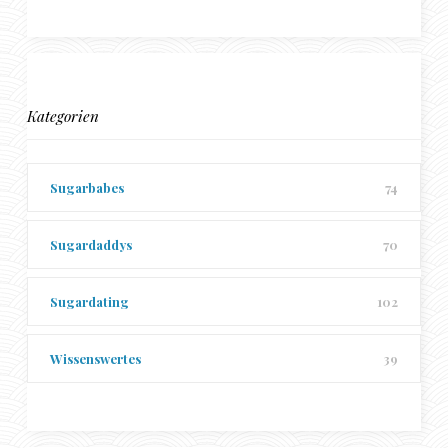
Kategorien
Sugarbabes
74
Sugardaddys
70
Sugardating
102
Wissenswertes
39