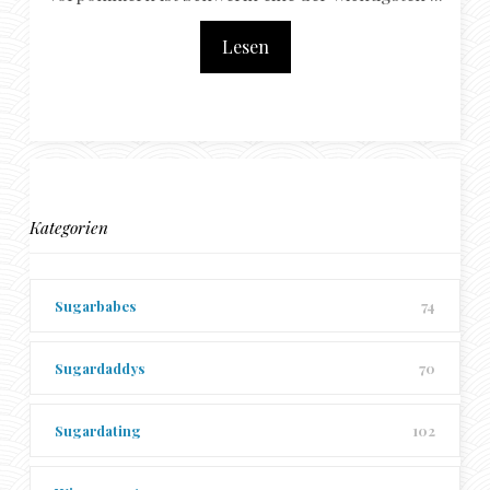
Lesen
Kategorien
Sugarbabes
74
Sugardaddys
70
Sugardating
102