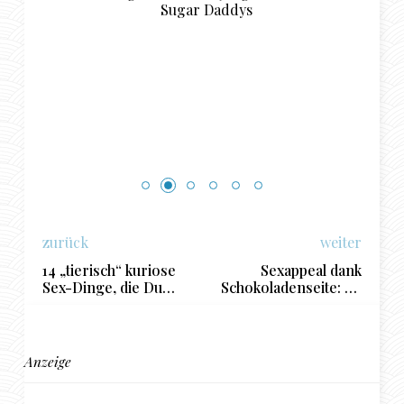
Sugar Daddys
zurück
weiter
14 „tierisch“ kuriose
Sexappeal dank
Sex-Dinge, die Du
Schokoladenseite: So
über die Tiere
wirkt jede Frau
garantiert noch nicht
verführerisch
wusstest!
Anzeige