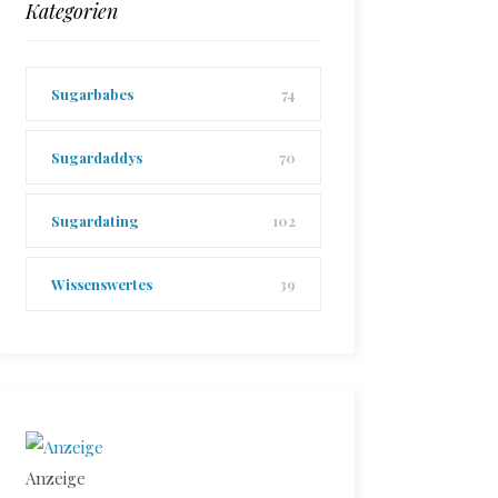
Kategorien
Sugarbabes
74
Sugardaddys
70
Sugardating
102
Wissenswertes
39
Anzeige