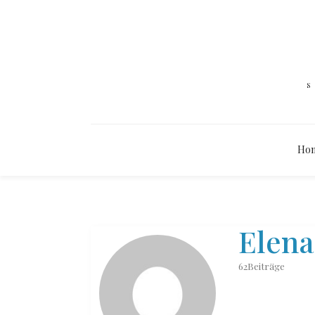
Ho
Elena
62Beiträge