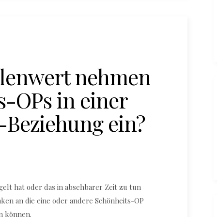
llenwert nehmen
s-OPs in einer
-Beziehung ein?
elt hat oder das in absehbarer Zeit zu tun
nken an die eine oder andere Schönheits-OP
n können.