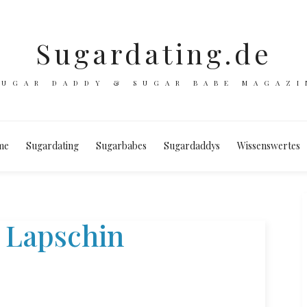
Sugardating.de
SUGAR DADDY & SUGAR BABE MAGAZI
me
Sugardating
Sugarbabes
Sugardaddys
Wissenswertes
 Lapschin